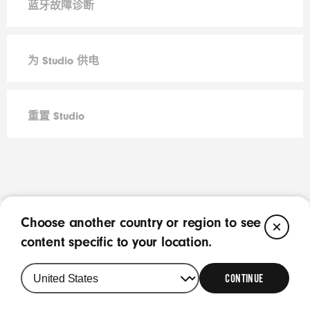
蓝牙故障诊断
为 Studio 供电
重置 Studio
Choose another country or region to see
CL
content specific to your location.
CONTINUE