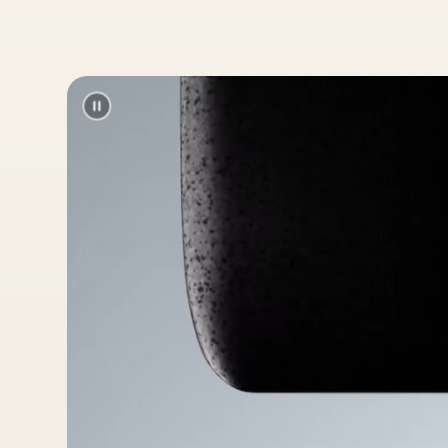
线
(
3
米
/