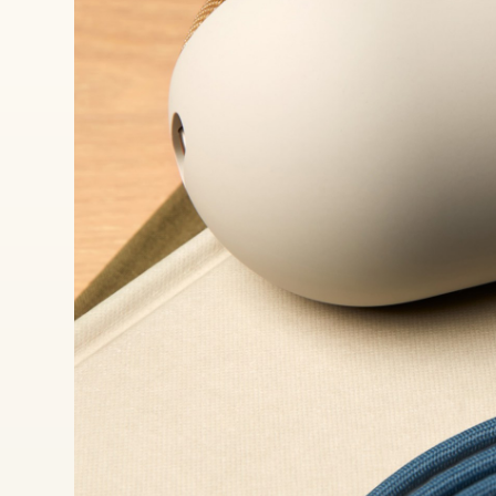
转
U
S
B
-