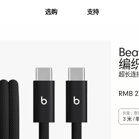
选购
支持
Bea
编织
超长连
原
RMB 2
价
长度 / 数