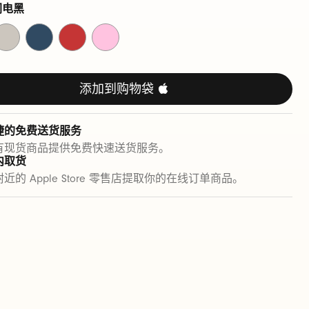
闪电黑
奔
飚
劲
超
涌
速
速
能
灰
蓝
红
粉
添加到购物袋 
捷的免费送货服务
有现货商品提供免费快速送货服务。
内取货
近的 Apple Store 零售店提取你的在线订单商品。