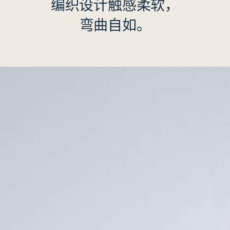
编织设计触感柔软，
弯曲自如。