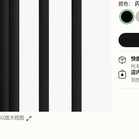
颜色：
闪
电
黑
快
所
店
到附
以放大视图