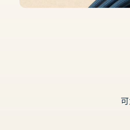
C
编
织
充
可
电