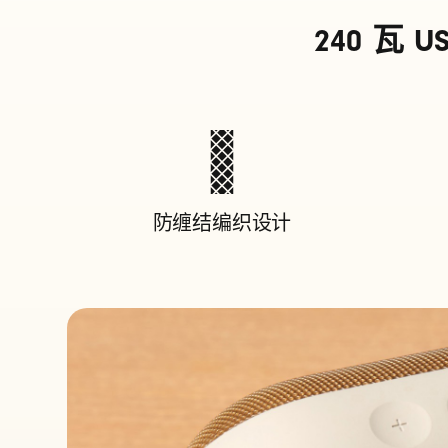
U
240 瓦 U
S
B
防缠结编织设计
-
C