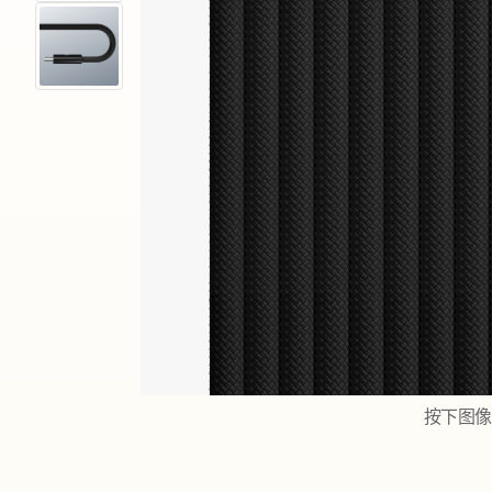
s
2
4
0
W
按下图像