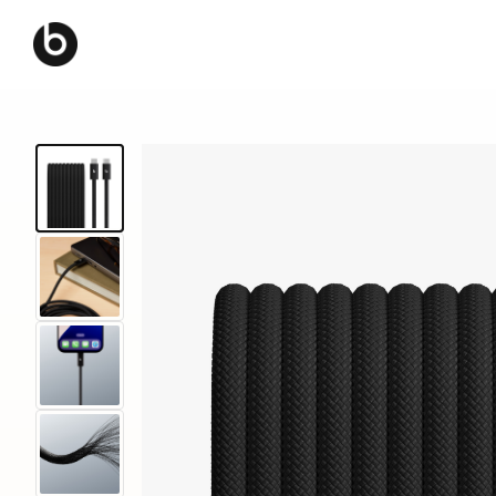
B
e
a
t