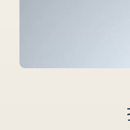
1
0
英
尺
)