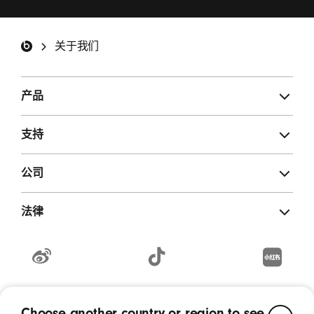
期调查邀请的电子邮件。
*
Beats 页脚
关于我们
注册
产品
支持
公司
法律
weibo
TikTok
RedNote
(在
(在
(在
Copyright © 2026 Apple Inc. - 保留所有权利。
新
新
新
Choose another country or region to see
京ICP备10214630号
营业执照
无线电发射设备销售备案编号11201910351200