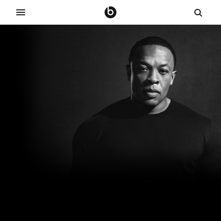
关
于
我
们
-
B
e
a
t