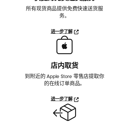
耳
所有现货商品提供免费快速送货服
塞
务。
、
进一步了解
扬
进
一
声
步
了
器
解
店内取货
快
和
到附近的 Apple Store 零售店提取你
捷
手
的
的在线订单商品。
免
机
费
进一步了解
送
保
进
货
一
服
护
步
务
了
（在