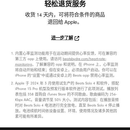
壳
解
轻松退货服务
新
店
窗
-
收货 14 天内，可将符合条件的商品
内
口
取
退回给 Apple。
中
B
货
打
（在
e
开）
进一步了解
新
进
窗
a
一
口
内置心率监测功能用于在运动期间提供心率反馈，可在兼容的
脚注
步
中
t
第三方 app 上使用。请访问
beatsbydre.com/heart-rate-
了
monitoring
，了解兼容的 app 和说明。在 iPhone 上，心率监测
打
解
将自动开始和结束；但在安卓上，必须由用户启动。你可以在
s
开）
iPhone 的“设置”中或通过安卓上的 Beats app 禁用心率监测。
轻
松
Apple 于 2024 年 3 月使用试生产的 Beats Solo 4 和软件，搭配
退
iPhone 15 Pro 机型及预发行版本软件进行了此项测试。播放列
表包括 358 首购自 iTunes Store 的不同歌曲，歌曲编码为 256-
货
Kbps AAC。音量调节至 50% 大小。测试内容包括：在播放音频
（在
时对 Beats Solo 4 电池进行完全放电，直至 Beats Solo 4 停止播
新
放。电池续航时间依设备设置、环境、使用情况及诸多其他因
窗
素可能有所差异。
口
中