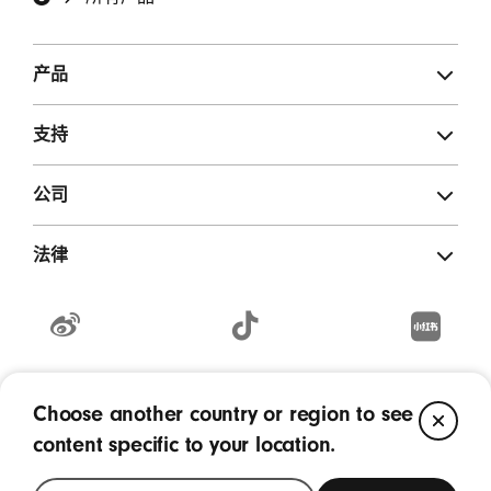
产品
支持
公司
法律
weibo
TikTok
RedNote
(在
(在
(在
Copyright © 2026 Apple Inc. - 保留所有权利。
新
新
新
Choose another country or region to see
CL
京ICP备10214630号
营业执照
无线电发射设备销售备案编号11201910351200
窗
窗
窗
content specific to your location.
口
口
口
中
中
中