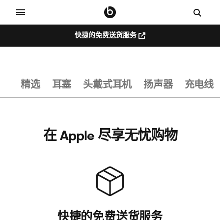
快捷的免费送货服务
快
捷
的
无
免
费
线
送
精选
耳塞
头戴式耳机
扬声器
充电线
货
服
头
务
（在
新
戴
窗
口
在 Apple 尽享无忧购物
中
式
打
开）
耳
机
、
快捷的免费送货服务