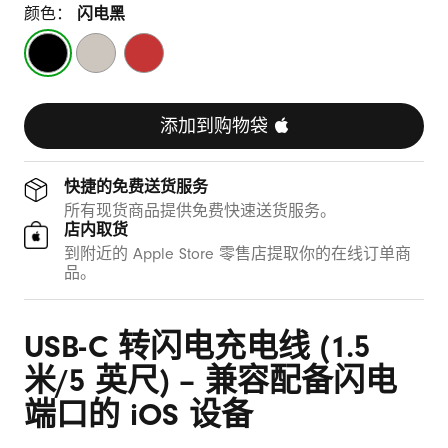
米
颜色：
闪电黑
/
闪
奔
劲
电
涌
速
5
黑
灰
红
英
添加到购物袋 
尺
快捷的免费送货服务
)
所有现货商品提供免费快速送货服务。
店内取货
到附近的 Apple Store 零售店提取你的在线订单商
品。
USB-C 转闪电充电线 (1.5
米/5 英尺) – 兼容配备闪电
端口的 iOS 设备