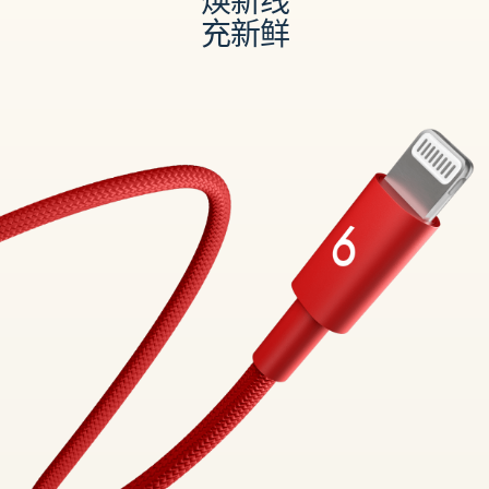
焕新线
充新鲜