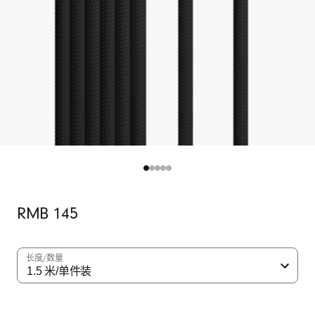
C
转
闪
电
充
电
线
(
原
RMB 145
价
1
.
长度/数量
5