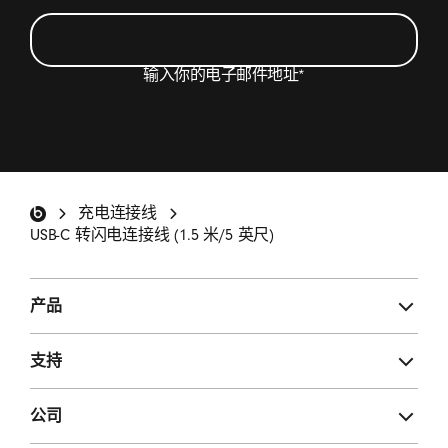
输入你的电子邮件地址
*
我希望收到包含 Beats 产品更新、特别优惠和不定
期调查邀请的电子邮件。
*
Beats 页脚
充电连接线
注册
USB-C 转闪电连接线 (1.5 米/5 英尺)
产品
支持
公司