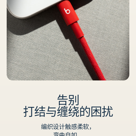
告别
打结与缠绕的困扰
编织设计触感柔软，
弯曲自如。