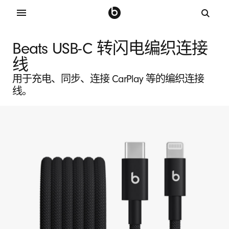
B
Beats USB-C 转闪电编织连接
e
线
用于充电、同步、连接 CarPlay 等的编织连接
a
线。
t
s
U
S
B
-