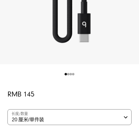
C
转
闪
电
短
充
电
线
原
RMB 145
价
(
2
长度/数量
0