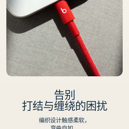
告别
打结与缠绕的困扰
编织设计触感柔软，
弯曲自如。