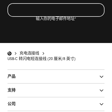
输入你的电子邮件地址
*
我希望收到包含 Beats 产品更新、特别优惠和不定
期调查邀请的电子邮件。
*
Beats 页脚
充电连接线
注册
USB-C 转闪电短连接线 (20 厘米/8 英寸)
产品
支持
公司