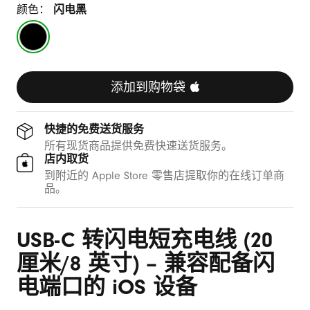
厘
颜色：
闪电黑
米
闪
电
/
黑
8
添加到购物袋 
英
快捷的免费送货服务
寸
所有现货商品提供免费快速送货服务。
店内取货
)
到附近的 Apple Store 零售店提取你的在线订单商
品。
USB-C 转闪电短充电线 (20
厘米/8 英寸) – 兼容配备闪
电端口的 iOS 设备