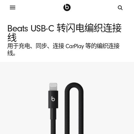
B
Beats USB-C 转闪电编织连接
e
线
用于充电、同步、连接 CarPlay 等的编织连接
a
线。
t
s
U
S
B
-