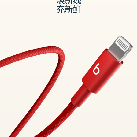
焕新线
充新鲜