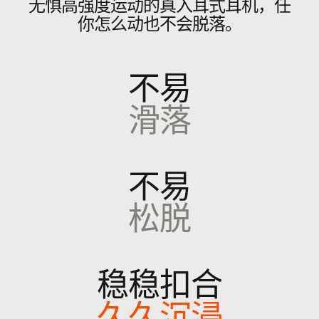
无惧高强度运动的真入耳式耳机，任
在
搭配充电盒使用时，单次充电的电池续航
你怎么动也不会脱落。
新
时间最长可达 30 小时
6
窗
每只耳机单次充电的连续播放时间最长可
口
达 7 小时
6
不易
中
采用 Fast Fuel 闪充技术，在电量不足
打
时，充电 5 分钟即可持续播放长达 1 小时
滑落
开
12
）
耳机上自带控制按钮
不易
每只耳塞配备一个多功能按钮
松脱
包装内容
Powerbeats Fit 真无线耳机
稳稳扣合
充电盒
四种耳塞套尺寸（XS、S、M、L）
久久沉浸
快速入门指南