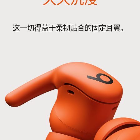
保修卡
(电源适配器和 USB-C 充电线需单独购买)
这一切得益于
柔韧贴合的
固定
耳翼。
包装
Powerbeats Fit 包装采用 100% 植物基础原
料，源自循环再生纤维和/或可持续采伐
森林
13