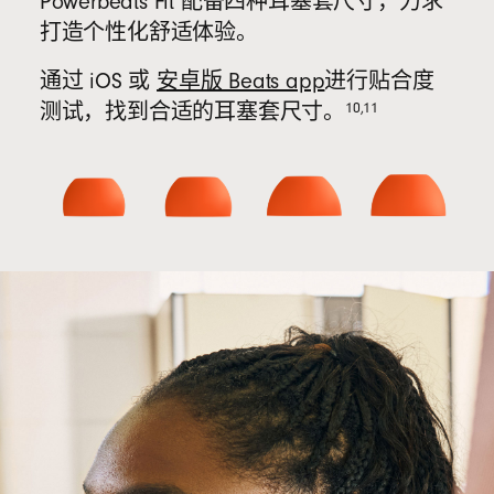
Powerbeats Fit 配备四种耳塞套尺寸，力求
打造个性化舒适体验。
通过 iOS 或
安卓版 Beats app
进行贴合度
10
,
11
安
测试，找到合适的耳塞套尺寸。
卓
版
Beats
app（在
新
窗
口
中
打
开）