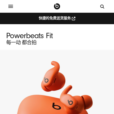
快捷的免费送货服务
快
捷
的
P
免
Powerbeats Fit
费
o
送
每一动 都合拍
货
服
w
务
（在
新
e
窗
口
中
r
打
开）
b
e
a