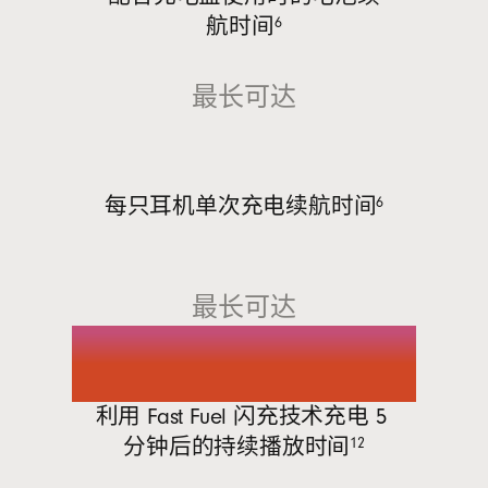
航时间
6
最长​可​达
7​ ​小时
每​只​耳机单​次​充​电续​
航时间
6
最长​可​达
1 小时
利用​ Fast Fuel ​闪充​技术​充电 ​5 ​
分钟后​的​持续​播放​
时间
12