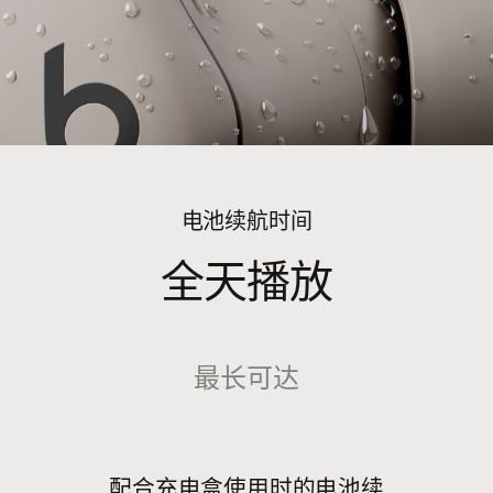
电池续航时间
全天播放
最长​可​达
30 ​小时
配​合充​电盒​使用​时​的​电​池续​