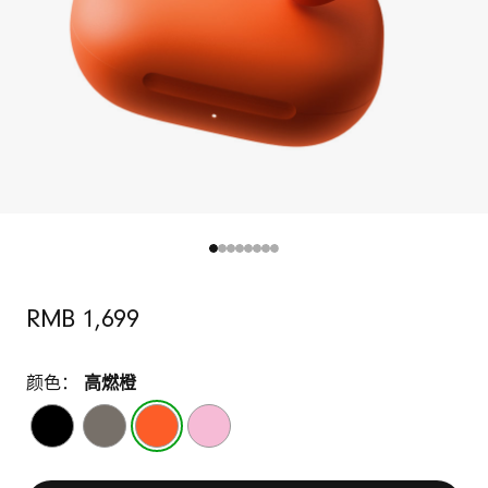
t
s
F
i
t
-
运
动
原
RMB 1,699
价
耳
颜色：
高燃橙
机
极
深
高
超
速
砾
燃
能
-
黑
灰
橙
粉