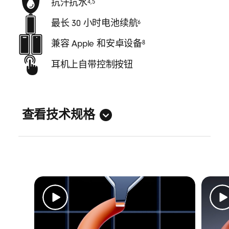
抗汗抗水
4
,
5
最长 30 小时电池续航
6
兼容 Apple 和安卓设备
8
耳机上自带控制按钮
查看技术规格
常规
外观：入耳式耳机
IPX4 级抗汗抗水性能
4
,
5
长度：(充电盒) 6.25 厘米/2.46 英寸 (耳机)
2.74 厘米/1.08 英寸
宽度：(充电盒) 5.54 厘米/2.18 英寸 (耳机)