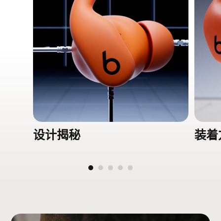
2.15 厘米/0.84 英寸
高度：(充电盒) 2.75 厘米/1.08 英寸 (耳机)
2.04 厘米/0.80 英寸
重量：(充电盒) 49.75 克 (耳机) 5.78 克 (总
共) 61.3 克
音效
主动降噪 (ANC)
2
通透模式
2
支持动态头部追踪技术的个性化空间音频
3
设计揭秘
装着
自适应均衡
兼容性
iOS
搭载 Apple H1 芯片