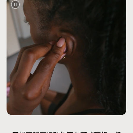
让用户无缝畅享 iOS 功能，例如自动切
换、音频共享、免提 Siri
、查找、贴合度
9
测试等
10
安卓™
安卓版 Beats app
为安卓用户解锁一键配
安
对、自定义控制、电池状态、“定位 Beats
卓
耳机”功能和贴合度测试
11
版
B
连接方式
e
a
1 类无线蓝牙
®
t
自动播放/暂停
s
a
电池
p
p
可充电式锂离子电池
（
USB-C 充电接口