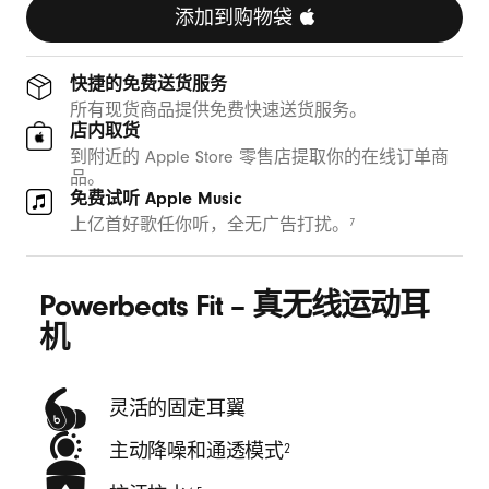
B
添加到购物袋 
e
快捷的免费送货服务
a
所有现货商品提供免费快速送货服务。
店内取货
t
到附近的 Apple Store 零售店提取你的在线订单商
品。
s
免费试听 Apple Music
上亿首好歌任你听，全无广告打扰。
7
Powerbeats Fit – 真无线运动耳
机
灵活的固定耳翼
主动降噪和通透模式
2