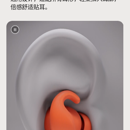
倍感舒适贴耳。