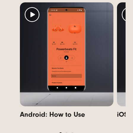
Android: How to Use
i
OS: 