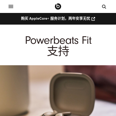
购买 AppleCare+ 服务计划，两年安享无忧
购
买
AppleCare+
服
Powerbeats Fit
务
计
划，
支持
两
年
安
享
无
忧
(在
新
窗
口
中
打
开)