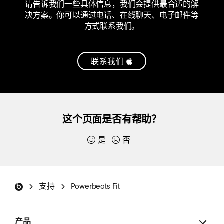
请告诉我们一些具体信息，我们会提供最合适的解
于
决方案。你可以通过电话、在线聊天、电子邮件等
方式联系我们。
耳
机
的
联系我们
APPLECARE+
联
服
系
务
我
这个页面是否有帮助？
计
们
划
为
是
否
（在
感谢你提交反馈。
你
新
的
Beats 页脚
窗
如果你愿意的话，请提供更多详情：
BEATS
支持
Powerbeats Fit
口
产
中
品
产品