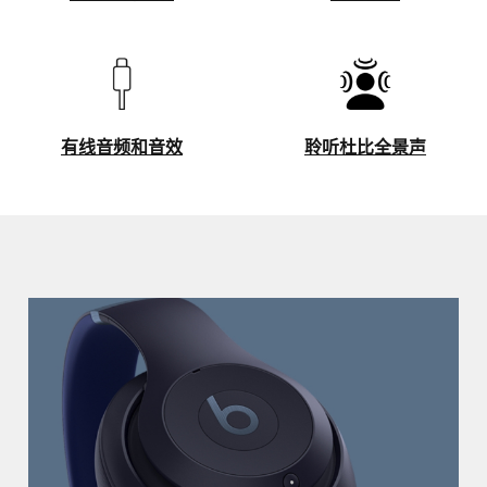
中
设
聆
打
备
听
开)
上
模
的
式
控
(在
制
新
有线音频和音效
聆听杜比全景声
(在
窗
有
聆
新
口
线
听
窗
中
音
杜
口
打
频
比
中
开)
和
全
了解如何
打
音
景
开)
效
声
(在
(在
新
新
窗
窗
口
口
中
中
打
打
开)
开)