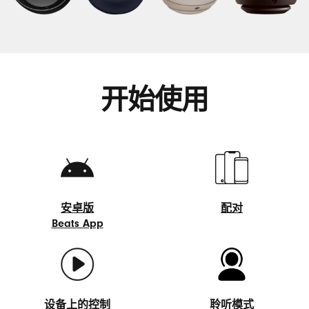
开始使用
安卓版
配对
Beats App
配
安
对
卓
(在
版
新
Beats
窗
App
口
设备上的控制
聆听模式