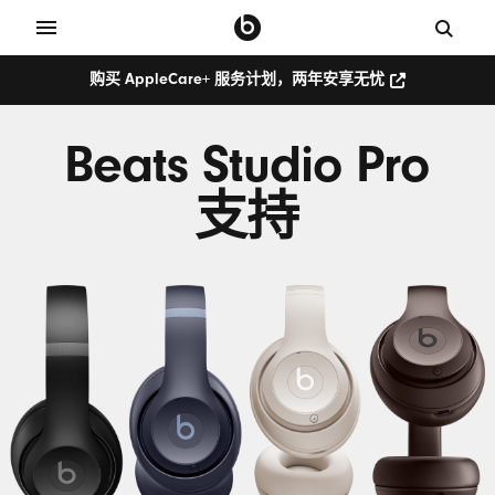
购买 AppleCare+ 服务计划，两年安享无忧
购
买
AppleCare+
Beats Studio Pro
服
务
计
划，
支持
两
年
安
享
无
忧
(在
新
窗
口
中
打
开)