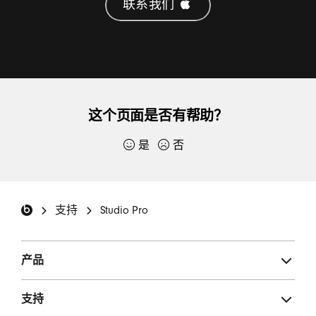
联系我们 
机
的
APPLE
CARE+
服
这个页面是否有帮助？
务
是
否
(在
感谢你提交反馈。
新
窗
Beats 页脚
如果你愿意的话，请提供更多详情：
口
支持
Studio Pro
中
打
产品
开)
支持