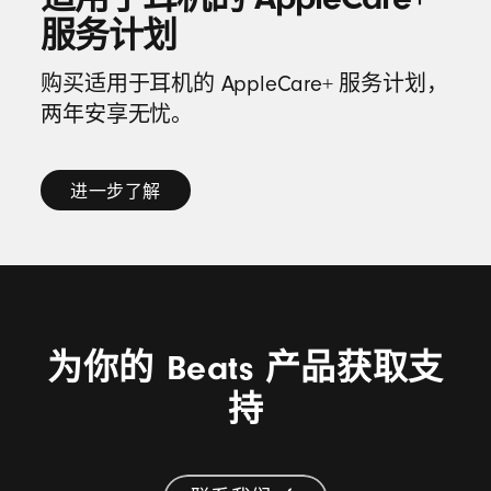
服务计划
购买适用于耳机的 AppleCare+ 服务计划，
两年安享无忧。
进一步了解
进
一
步
了
解
为你的 Beats 产品获取支
适
持
用
于
耳