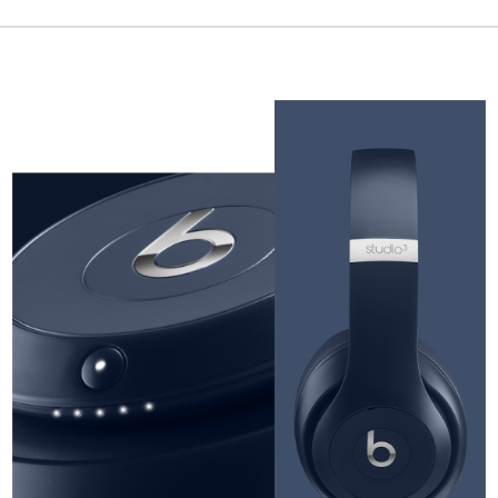
置
STUDIO3
WIRELESS
(在
新
窗
口
中
打
开)