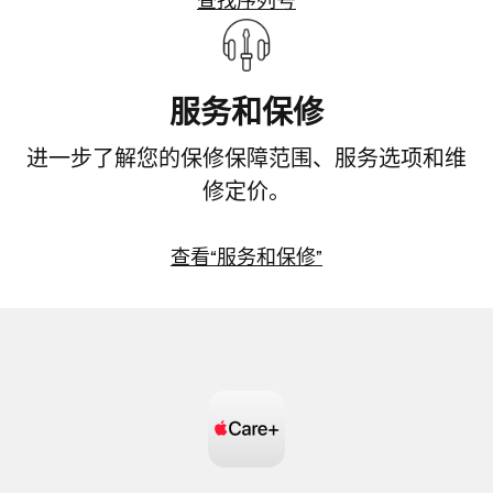
查找序列号
品
查
(在
找
新
序
窗
服务和保修
列
口
号
中
进一步了解您的保修保障范围、服务选项和维
(在
打
新
修定价。
开)
窗
口
查看“服务和保修”
中
查
打
看
开)
“服
务
和
保
修”
(在