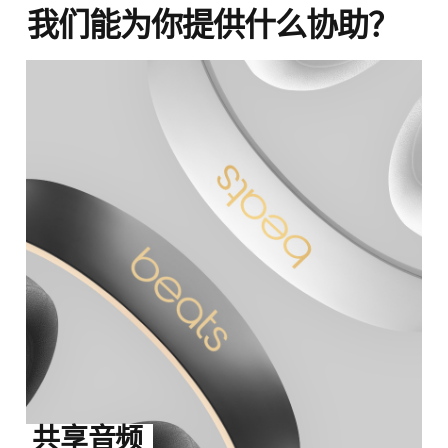
解
我们能为你提供什么协助？
主
动
降
噪
功
能
(在
新
窗
口
中
打
开)
共享音频