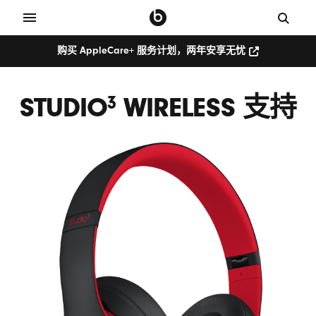
购买 AppleCare+ 服务计划，两年安享无忧
购
买
AppleCare+
服
STUDIO
WIRELESS 支持
3
务
计
划，
两
年
安
享
无
忧
(在
新
窗
口
中
打
开)