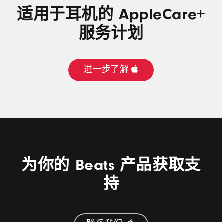
新
适用于耳机的 AppleCare+
窗
口
服务计划
中
打
开)
进一步了解
为你的 Beats 产品获取支
持