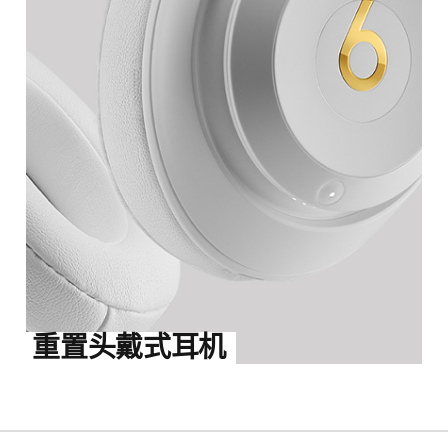
重置头戴式耳机