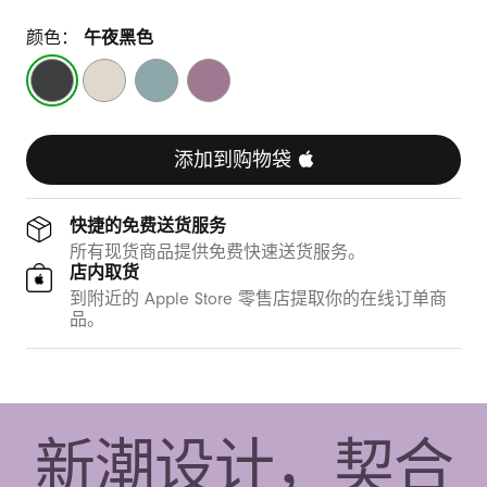
颜色：
午夜黑色
午
峰
波
日
夜
岩
涛
落
黑
色
蓝
紫
色
色
色
添加到购物袋 
快捷的免费送货服务
所有现货商品提供免费快速送货服务。
店内取货
到附近的 Apple Store 零售店提取你的在线订单商
品。
新潮设计，契合