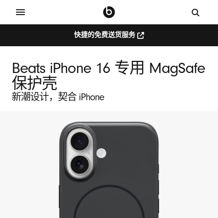
快捷的免费送货服务
快
捷
的
免
Beats iPhone 16 专用 MagSafe
费
送
保护壳
货
服
新潮设计，契合 iPhone
务
（在
新
窗
口
中
打
开）