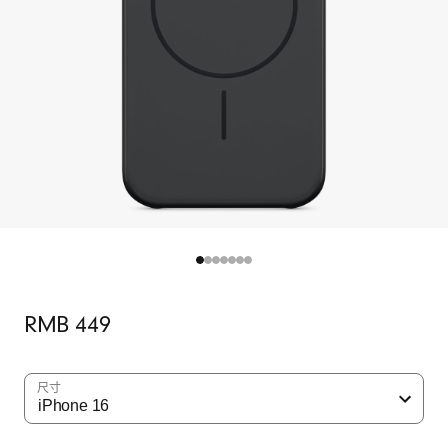
原
RMB 449
价
尺寸