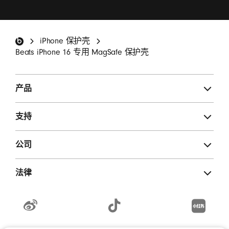
我希望收到包含 Beats 产品更新、特别优惠和不定
期调查邀请的电子邮件。
*
Beats 页脚
iPhone 保护壳
注册
Beats iPhone 16 专用 MagSafe 保护壳
产品
支持
公司
法律
weibo
TikTok
RedNote